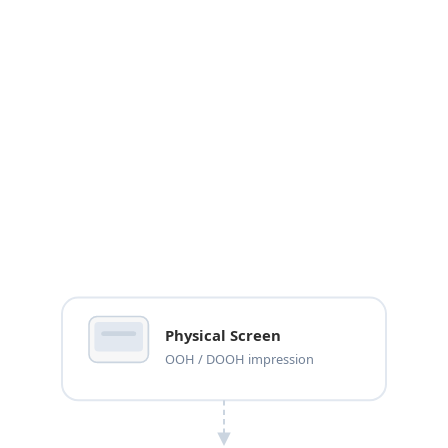
Step
03
Gain
L'engagement génère des Yoobux - une monnaie
échangeable liée à cet emplacement exact.
Step
04
Utilisation
Ils l'utilisent dans le réseau - générant une activité
économique mesurable.
Physical Screen
OOH / DOOH impression